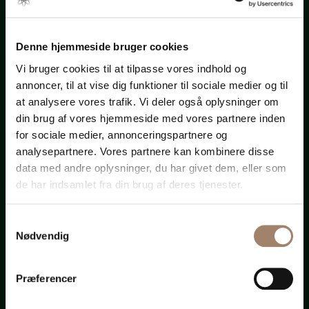
Du finder også bådadvokaten.dk ...
Denne hjemmeside bruger cookies
Vi bruger cookies til at tilpasse vores indhold og
Download købs- eller salgskontrakt
annoncer, til at vise dig funktioner til sociale medier og til
at analysere vores trafik. Vi deler også oplysninger om
din brug af vores hjemmeside med vores partnere inden
for sociale medier, annonceringspartnere og
analysepartnere. Vores partnere kan kombinere disse
Formaliteter
data med andre oplysninger, du har givet dem, eller som
de har indsamlet fra din brug af deres tjenester.
Samtykkevalg
Fejl og
Nødvendig
mangler
Præferencer