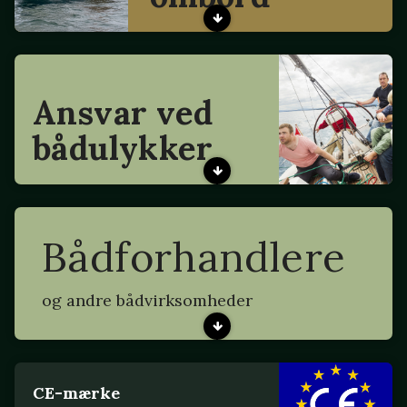
Ansvar ved
bådulykker
Bådforhandlere
og andre bådvirksomheder
CE-mærke