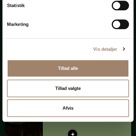
Statistik
Marketing
There is no more thrilling experience
I know of than sailing.
It comes as near to flying
as man has got to yet -
Vis detaljer
except in dreams.
Jerome K. Jerome (1859-1927)
Tillad alle
Tillad valgte
Husbåd
Afvis