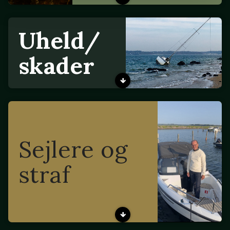
Uheld/
skader
Sejlere og
straf