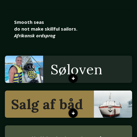
Smooth seas
do not make skillful sailors.
Afrikansk ordsprog
Søloven
Salg af båd