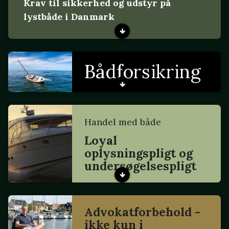
Krav til sikkerhed og udstyr på
lystbåde i Danmark
Bådforsikring
Handel med både
Loyal
oplysningspligt og
undersøgelsespligt
Advokatforbehold -
ikke kun i