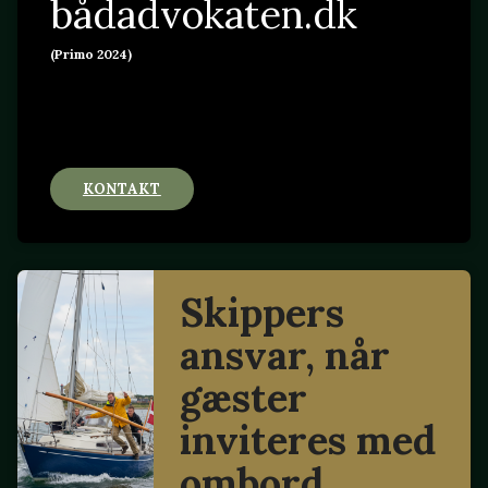
bådadvokaten.dk
(Primo 2024)
KONTAKT
Skippers
ansvar, når
gæster
inviteres med
ombord